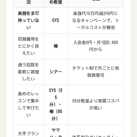
況
め教室
楽器をまだ
楽器代10万円超が0円に
持っていな
EYS
なるキャンペーンで、ト
い
ータルコストが最安
初期費用を
入会金0円・月1回5,900
とにかく抑
椿
円から
えたい
通う回数を
チケット制で月ごとに枚
柔軟に調整
シアー
数調整可
したい
EYS（5
長めのレッ
5
スンで集中
30分教室より実質コスパ
分）・
して学びた
が高い
椿（60
い
分）
ヤマ
大手ブラン