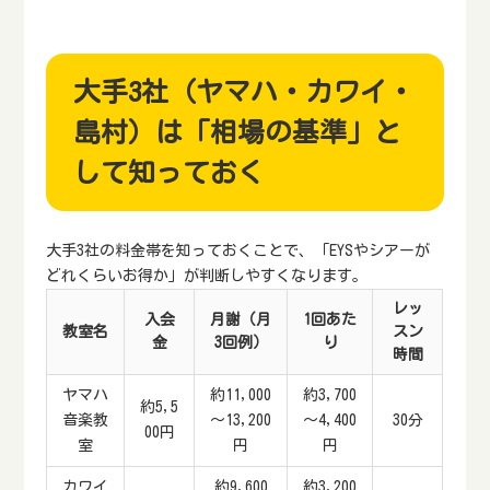
大手3社（ヤマハ・カワイ・
島村）は「相場の基準」と
して知っておく
大手3社の料金帯を知っておくことで、「EYSやシアーが
どれくらいお得か」が判断しやすくなります。
レッ
入会
月謝（月
1回あた
教室名
スン
金
3回例）
り
時間
ヤマハ
約11,000
約3,700
約5,5
音楽教
～13,200
～4,400
30分
00円
室
円
円
カワイ
約9,600
約3,200