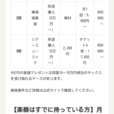
別途
月1
椿音
購入
約55,
回：5,
2位
楽教
（5万
無料
900円
900円
室
円
～
～
～）
シア
別途
チケッ
ーミ
購入
ト4
約69,
2,200
3位
ュー
（5万
枚：1
800円
円
ジッ
円
7,600
～
ク
～）
円
※EYSの楽器プレゼントは定価10～15万円相当のサックス
を受け取れるケースがあります。
継続条件など詳細は公式サイトで確認してください。
【楽器はすでに持っている方】月