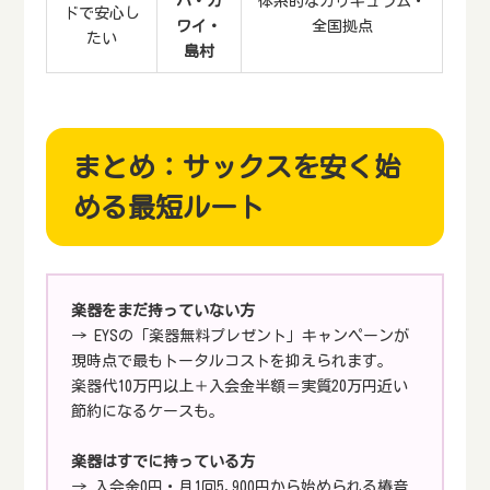
ハ・カ
体系的なカリキュラム・
ドで安心し
ワイ・
全国拠点
たい
島村
まとめ：サックスを安く始
める最短ルート
楽器をまだ持っていない方
→ EYSの「楽器無料プレゼント」キャンペーンが
現時点で最もトータルコストを抑えられます。
楽器代10万円以上＋入会金半額＝実質20万円近い
節約になるケースも。
楽器はすでに持っている方
→ 入会金0円・月1回5,900円から始められる椿音