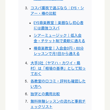
コスパ重視で選ぶなら：EYS・シ
アー・椿の比較
EYS音楽教室｜楽器なし初心者
には最強コスパ
シアーミュージック｜低入会
金・チケット制で柔軟に通える
椿音楽教室｜入会金0円・60分
レッスンで月1回から通える
大手3社（ヤマハ・カワイ・島
村）は「相場の基準」として知っ
ておく
各教室の口コミ・評判も確認した
い方へ
独学との費用比較
無料体験レッスンの流れと事前チ
ェックリスト