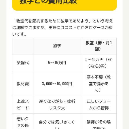
独学との費用比較
「教室代を節約するために独学で始めよう」という考え
は理解できますが、実際にはコストがかさむケースが多
いです。
教室（椿・月1
独学
回）
5～15万円（EY
楽器代
5～15万円
Sなら0円）
基本不要（教
教材費
3,000～10,000円
室で指示あ
り）
上達ス
遅くなりがち・挫折
正しいフォー
ピード
リスク大
ムから習得
悪いク
自分では気づきにく
講師がその場
セの修
い
で修正