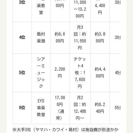
3位
11,000
30分
楽教
00円
4,400
～13,2
室
円
00円
月3
島村
約6,6
回：約
約3,8
4位
30分
楽器
00円
11,550
50円
円
シア
チケッ
ーミ
ト4
2,200
約4,4
5位
ュー
枚：1
45分
円
00円
ジッ
7,600
ク
円
17,00
月2
EYS
0円
回：約
約6,2
6位
音楽
55分
（通
12,480
40円
教室
常）
円～
※大手3社（ヤマハ・カワイ・島村）は施設費が別途かか