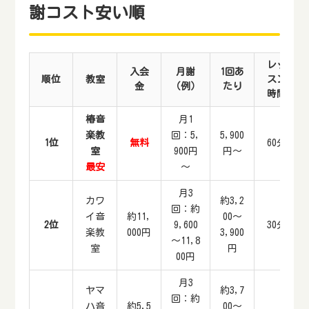
謝コスト安い順
レッ
入会
月謝
1回あ
順位
教室
スン
金
（例）
たり
時間
椿音
月1
楽教
回：5,
5,900
1位
無料
60分
室
900円
円～
最安
～
月3
カワ
約3,2
回：約
イ音
約11,
00～
2位
9,600
30分
楽教
000円
3,900
～11,8
室
円
00円
月3
ヤマ
約3,7
回：約
ハ音
約5,5
00～