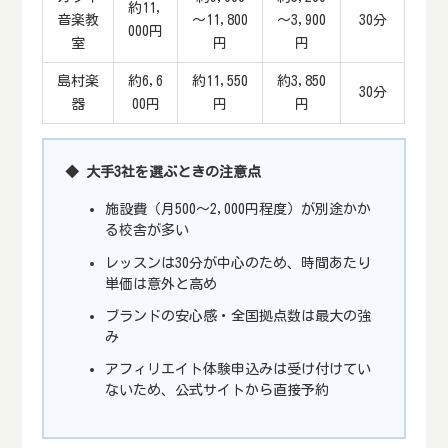
約11,
音楽教
～11,800
～3,900
30分
000円
室
円
円
島村楽
約6,6
約11,550
約3,850
30分
器
00円
円
円
◆ 大手3社を選ぶときの注意点
施設費（月500～2,000円程度）が別途かか
る校舎が多い
レッスンは30分が中心のため、時間あたり
単価は意外と高め
ブランドの安心感・全国拠点数は最大の強
み
アフィリエイト体験申込みは受け付けてい
ないため、公式サイトから直接予約