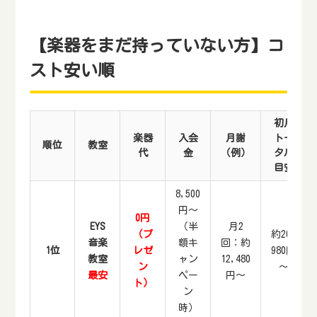
【楽器をまだ持っていない方】コ
スト安い順
初月
楽器
入会
月謝
トー
順位
教室
代
金
（例）
タル
目安
8,500
円～
0円
EYS
（半
月2
（プ
約20,
音楽
額キ
回：約
1位
レゼ
980円
教室
ャン
12,480
ン
～
最安
ペー
円～
ト）
ン
時）