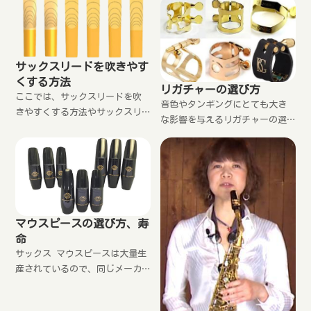
す。じゃあ、昔は木製でできて
いたからだ。でもないんです。
なぜ、サックスが木管楽器に分
類されているのか説明します。
サックスリードを吹きやす
くする方法
リガチャーの選び方
ここでは、サックスリードを吹
音色やタンギングにとても大き
きやすくする方法やサックスリ
な影響を与えるリガチャーの選
ードの選び方、リードギークの
び方。構造的なもの、サウンド
使い方、評判、リードを長持ち
的なもの、吹奏感の違いなど具
させる方法などを紹介。また、
体的なチェックポイントを詳し
サックス初心者向けに、リード
く説明します。またマウスピー
を購入したら行う手入れ方法、
ス、リードとの組み合わせも重
しまい方なども丁寧に解説して
要です。まずはマウスピース、
います。
マウスピースの選び方、寿
リードを装着して吹いてみまし
命
ょう。
サックス マウスピースは大量生
産されているので、同じメーカ
ー、同じ品番でも品質にバラツ
キがあります。鳴らしにくいマ