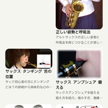
ウスピースに当たると上達の妨
げになってしまいます。そんな
失敗を回避する選び方やマウス
ピースの寿命について解説しま
す。
正しい姿勢と呼吸法
アルトサックスの正しい姿勢と
呼吸法を身につけることが美し
い音色をだすことにつながりま
す。ここで説明することを理解
することで自然体で構えること
ができます。
サックス タンギング 舌の
位置
サックス アンブシュア 鍛
サック初心者の方にタンギング
える
とは？の説明から具体的な口の
形、舌の位置、バランスを養う
サックスアンブシュアを鍛える
ための練習方法、ハーフタンギ
鍛え方を紹介。噛みすぎ、唇痛
ングも紹介します。舌先を必ず
い、疲れるときの対処法、咥え