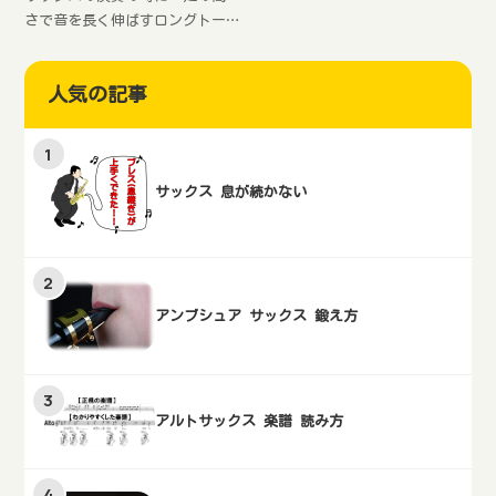
になればアドリブが何も考える
さで音を長く伸ばすロングトー
ことなく指が勝手に動いてくれ
ン練習方法についてお話しま
るようになります。まずはメジ
す。初心者、中級者、上級者と
ャースケールから練習しましょ
人気の記事
各レベルに合わせた練習方法を
う。
順番に紹介。マウスピース、ネ
ックを使った練習方法のコツも
わかります。トレーニングアイ
テムも紹介。
サックス 息が続かない
アンブシュア サックス 鍛え方
アルトサックス 楽譜 読み方