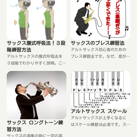
リードの先端に付けなきゃいけ
方のコツなど解説。アンブシュ
ないというのは間違いですよ。
アがきちんとできないと表現に
できない人もこれでコツがわか
合わせて柔軟に音を変化させる
ります。
ことができません。ここで紹介
の練習方法を実践することで、
理想的な咥え方が身につきま
す。
サックス腹式呼吸法！３段
サックスのブレス練習法
階練習方法
アルトサックス初心者のための
アルトサックスの腹式呼吸法を
ブレス練習法です。なぜ、息が
３段階でわかりやすく説明。こ
続かないのか？ブレスの後にア
の通りに実践すればあなたも腹
ンブシュアが崩れない方法や簡
式呼吸をマスターできます。ま
単に身に付く腹式呼吸法などを
た、サックスの息の吐き方の基
マスターすることであなたのブ
本も解説。息がしっかりするこ
レスは完璧になります。
とで音が支えられ、色んな練習
が効率よくできるようになりま
す。レーニングアイテムも紹
アルトサックス スケール
介。
アルトサックスが上手くなるに
サックス ロングトーン練
はスケール練習は必須です。ス
習方法
ケール練習が確実に出来るよう
サックスの演奏の時に一定の高