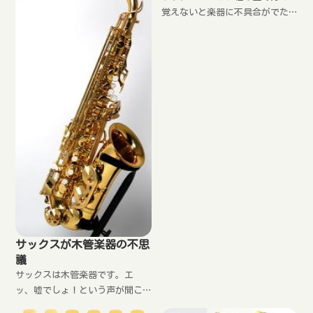
覚えないと楽器に不具合がでた
り、音質が変わったりおかしな
奏法が身についてしまいます。
意外と間違っている人が多いで
す。あなたは大丈夫ですか？正
しい組み立て方、手入れ方法、
マウスピースの付け方、置き方
など詳しく紹介
サックスが木管楽器の不思
議
サックスは木管楽器です。エ
ッ、嘘でしょ！という声が聞こ
えてきそうですが、本当なんで