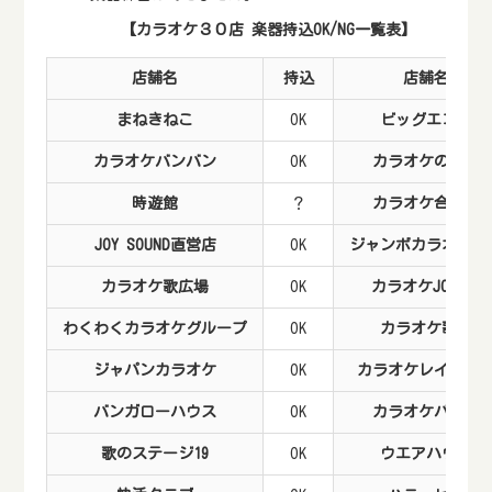
【カラオケ３０店 楽器持込OK/NG一覧表】
店舗名
持込
店舗名
まねきねこ
OK
ビッグエコー
カラオケバンバン
OK
カラオケの鉄人
時遊館
？
カラオケ合衆国
JOY SOUND直営店
OK
ジャンボカラオケ広
カラオケ歌広場
OK
カラオケJOYJOY
わくわくカラオケグループ
OK
カラオケ歌屋
ジャパンカラオケ
OK
カラオケレインボ
バンガローハウス
OK
カラオケパセラ
歌のステージ19
OK
ウエアハウス